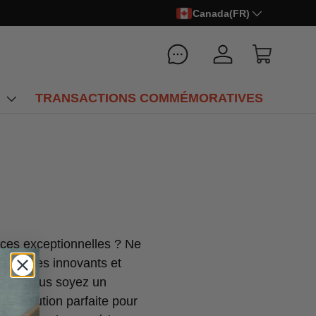
Canada(FR)
Se connecter
Panier
N
TRANSACTIONS COMMÉMORATIVES
nces exceptionnelles ? Ne
arbecues innovants et
. Que vous soyez un
la solution parfaite pour