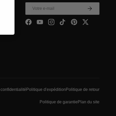
 ENTREPRISE Footer Link
E-mail
S’inscrire
Within ENTREPRISE Footer Link
as
Facebook
YouTube
Instagram
TikTok
Pinterest
Twitter
EPRISE Footer Link
 confidentialité
Politique d'expédition
Politique de retour
Politique de garantie
Plan du site