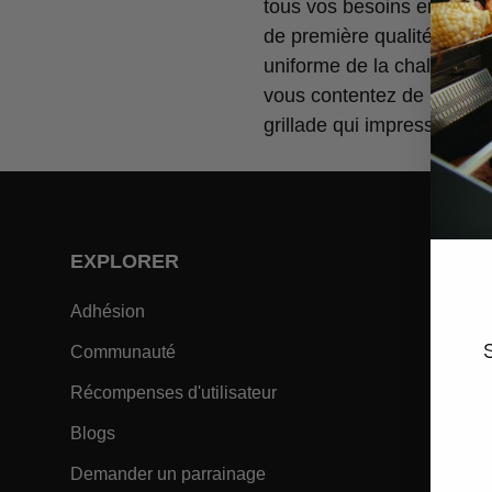
tous vos besoins en matiè
de première qualité et une
uniforme de la chaleur, Mo
vous contentez de rien de
grillade qui impressionner
EXPLORER
SOUT
- Within EXPLORER Footer Link
Adhésion
Centre 
- Within EXPLORER Footer Link
Communauté
Garanti
- Within EXPLORER Footer
Récompenses d'utilisateur
Manuel
- Within EXPLORER Footer Link
Blogs
Recher
- Within EXPLORER Footer 
Demander un parrainage
Enregis