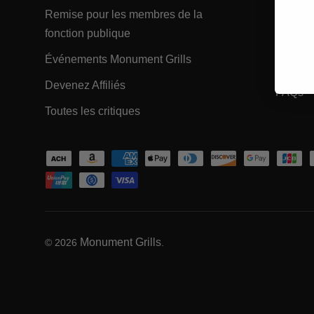
Remise pour les membres de la
Alignem
- Within EXPLORER Footer Link
fonction publique
Applica
- Within EXPLORER Foot
Événements Monument Grills
Suivre
- Within EXPLORER Footer Link
Devenez Affiliés
- 
FAQs
- Within EXPLORER Footer Link
Toutes les critiques
Moyens de paiement acceptés
Monument Grills
© 2026
.