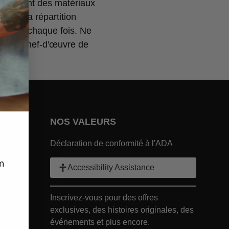
 utilisant des matériaux
ure à la répartition
iable à chaque fois. Ne
ur un chef-d'œuvre de
NOS VALEURS
EPRISE Footer Link
Déclaration de conformité à l'ADA
r Link
m
Accessibility Assistance
in ENTREPRISE Footer Link
Inscrivez-vous pour des offres
exclusives, des histoires originales, des
Footer Link
événements et plus encore.