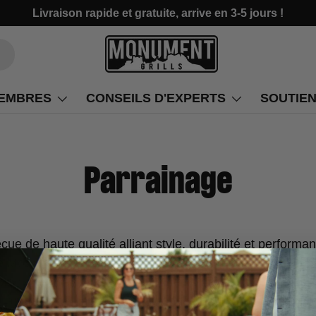
Livraison rapide et gratuite, arrive en 3-5 jours !
EMBRES
CONSEILS D'EXPERTS
SOUTIE
Parrainage
e de haute qualité alliant style, durabilité et performa
ue Monument Grills ! Avec sa gamme exceptionnelle de b
, Monument Grills est une marque leader dans l'industrie
un amateur de barbecue chevronné, Monument Grills offre 