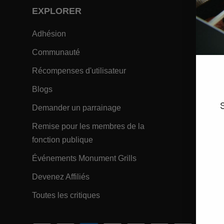
EXPLORER
SOUT
- Within EXPLORER Footer Link
Adhésion
Centre 
- Within EXPLORER Footer Link
Communauté
Garanti
- Within EXPLORER Footer
Récompenses d'utilisateur
Manuel
- Within EXPLORER Footer Link
Blogs
Recher
- Within EXPLORER Footer 
Demander un parrainage
Enregis
Remise pour les membres de la
Alignem
- Within EXPLORER Footer Link
fonction publique
Applica
- Within EXPLORER Foot
Événements Monument Grills
Suivre
- Within EXPLORER Footer Link
Devenez Affiliés
- 
FAQs
- Within EXPLORER Footer Link
Toutes les critiques