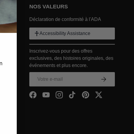
NOS VALEURS
EPRISE Footer Link
Déclaration de conformité à l'ADA
r Link
Accessibility Assistance
in ENTREPRISE Footer Link
Inscrivez-vous pour des offres
exclusives, des histoires originales, des
Footer Link
m
événements et plus encore.
 ENTREPRISE Footer Link
E-mail
S’inscrire
Within ENTREPRISE Footer Link
as
Facebook
YouTube
Instagram
TikTok
Pinterest
Twitter
EPRISE Footer Link