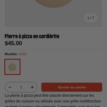
de
1
/
7
Pierre à pizza en cordiérite
$45.00
Modèle:
A202
A202
Qté
Ajouter au panier
-
+
La pierre à pizza peut être placée directement sur les
grilles de cuisson ou utilisée avec une grille multifonction
en fonte (vendue séparément). Compatible avec tous les