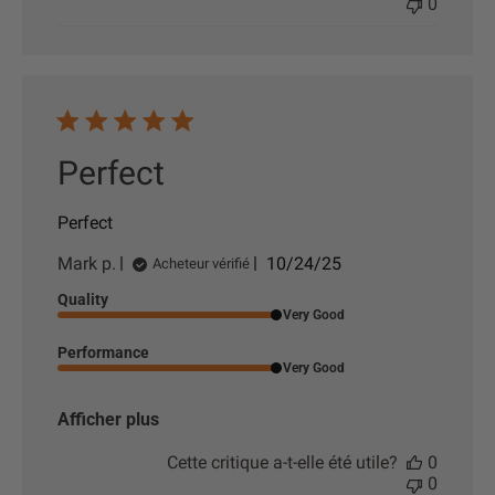
0
i
c
a
t
i
o
n
Perfect
Perfect
D
Mark p.
10/24/25
Acheteur vérifié
a
Quality
t
Very Good
e
d
Performance
e
Very Good
p
u
Afficher plus
b
l
Cette critique a-t-elle été utile?
0
i
0
c