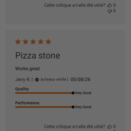
l
Cette critique a-t-elle été utile?
0
i
0
c
a
t
i
o
n
Pizza stone
Works great
D
Jerry R.
05/08/26
Acheteur vérifié
a
Quality
t
Very Good
e
d
Performance
e
Very Good
p
u
b
Cette critique a-t-elle été utile?
0
l