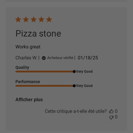
t
i
o
n
Pizza stone
Works great
D
Charles W.
01/18/25
Acheteur vérifié
a
Quality
t
Very Good
e
d
Performance
e
Very Good
p
u
Afficher plus
b
l
Cette critique a-t-elle été utile?
0
i
0
c
a
t