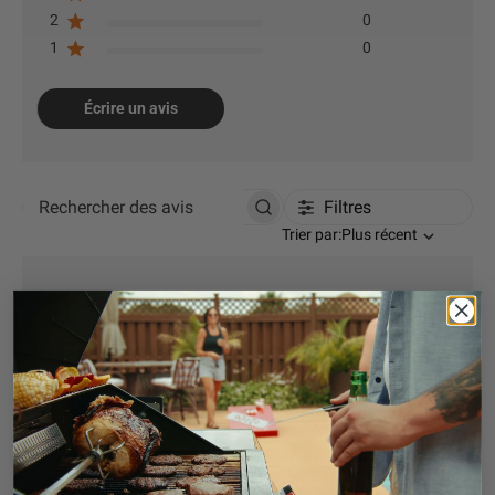
2
0
1
0
Écrire un avis
Filtres
Rechercher des avis
Trier par
Trier par:
Plus récent
First pizza burned but
that
First pizza burned but that was my fault.
Adjusted the heat a little and my family thought