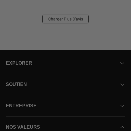
i
o
n
Charger Plus D'avis
EXPLORER
SOUTIEN
ENTREPRISE
NOS VALEURS