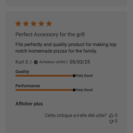
a
t
i
o
n
Perfect Accessory for the grill
Fits perfectly and quality product for making top
notch homemade pizzas for the family.
D
Kurt S.
05/03/25
Acheteur vérifié
a
Quality
t
Very Good
e
d
Performance
e
Very Good
p
u
Afficher plus
b
l
Cette critique a-t-elle été utile?
0
i
0
c
a