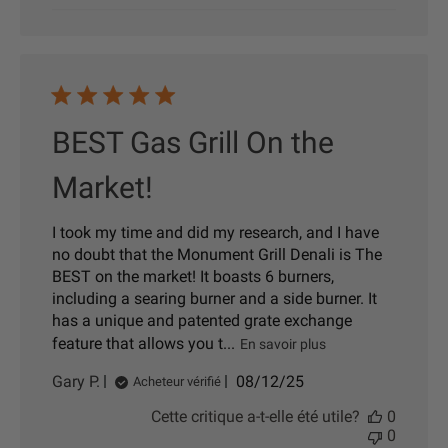
a
t
i
o
n
BEST Gas Grill On the
Market!
I took my time and did my research, and I have
no doubt that the Monument Grill Denali is The
BEST on the market! It boasts 6 burners,
including a searing burner and a side burner. It
has a unique and patented grate exchange
feature that allows you t...
En savoir plus
D
Gary P.
08/12/25
Acheteur vérifié
a
Cette critique a-t-elle été utile?
0
t
0
e