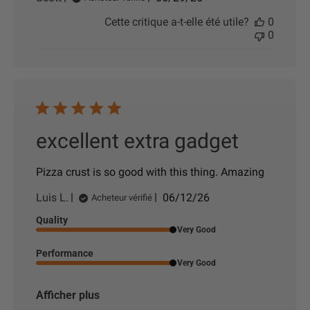
a
Cette critique a-t-elle été utile?
0
t
0
e
d
e
p
u
b
l
i
excellent extra gadget
c
a
t
Pizza crust is so good with this thing. Amazing
i
o
D
Luis L.
06/12/26
Acheteur vérifié
n
a
Quality
t
Very Good
e
d
Performance
e
Very Good
p
u
Afficher plus
b