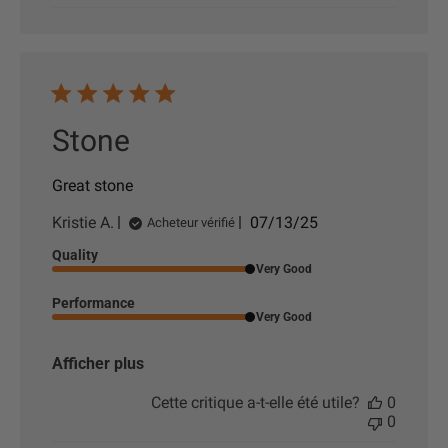
d
e
p
u
b
l
i
Stone
c
a
t
Great stone
i
o
D
Kristie A.
07/13/25
Acheteur vérifié
n
a
Quality
t
Very Good
e
d
Performance
e
Very Good
p
u
Afficher plus
b
l
Cette critique a-t-elle été utile?
0
i
0
c