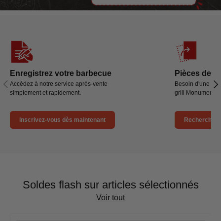
Enregistrez votre barbecue
Pièces de r
Précédent
Sui
Accédez à notre service après-vente
Besoin d'une nou
simplement et rapidement.
grill Monument ? 
Inscrivez-vous dès maintenant
Rechercher 
Soldes flash sur articles sélectionnés
Voir tout