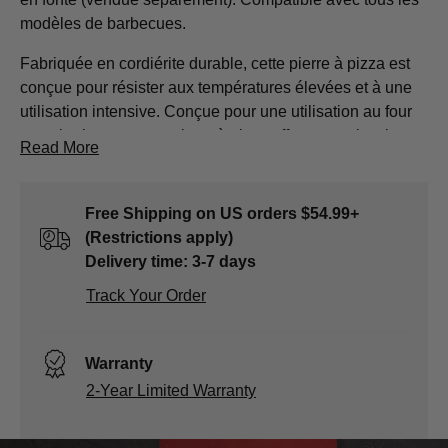
modèles de barbecues.
Fabriquée en cordiérite durable, cette pierre à pizza est
conçue pour résister aux températures élevées et à une
utilisation intensive. Conçue pour une utilisation au four
et au barbecue, cette pierre à pizza offre une polyvalence
About Pierre à pizza en cordiérite Description
Read More
dans les options de cuisson. Que vous préfériez la
cuisson au four à l'intérieur ou la cuisson au barbecue à
l'extérieur, cette pierre convient aux deux méthodes. Sa
Free Shipping on US orders $54.99+
taille ronde de 12 pouces offre amplement d'espace pour
(Restrictions apply)
des pizzas de toutes tailles. Son poids de 3 kg (6,6 livres)
Delivery time: 3-7 days
assure une excellente rétention de la chaleur.
Track Your Order
Warranty
2-Year Limited Warranty