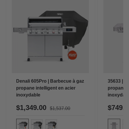
Denali 605Pro | Barbecue à gaz
35633 | B
propane intelligent en acier
propane i
inoxydable
inoxydab
$1,349.00
$749.
$1,537.00