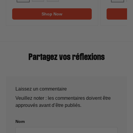
Denali 605Pro (Housse et kit rôtissoire inclus)
35633 Ba
Denali 605Pro (Housse et kit tournebroche o
Denali 605Pro (Housse et kit rôtissoi
35
Shop Now
Partagez vos réflexions
Laissez un commentaire
Veuillez noter : les commentaires doivent être
approuvés avant d’être publiés.
Nom