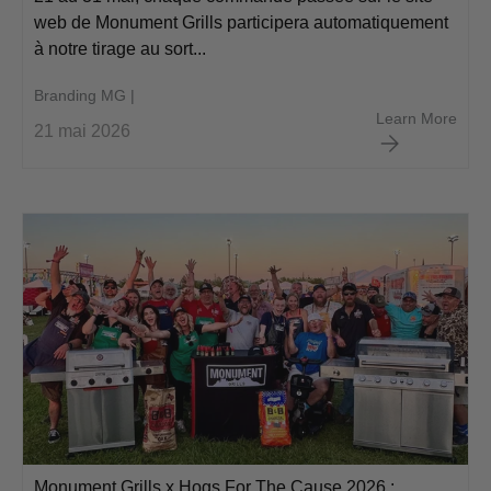
web de Monument Grills participera automatiquement
à notre tirage au sort...
Branding MG |
Conc
Learn More
21 mai 2026
Monument Grills x Hogs For The Cause 2026 :