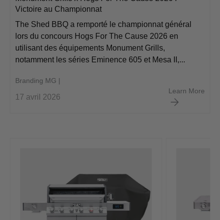
Victoire au Championnat
The Shed BBQ a remporté le championnat général
lors du concours Hogs For The Cause 2026 en
utilisant des équipements Monument Grills,
notamment les séries Eminence 605 et Mesa II,...
Branding MG |
Monu
Learn More
17 avril 2026