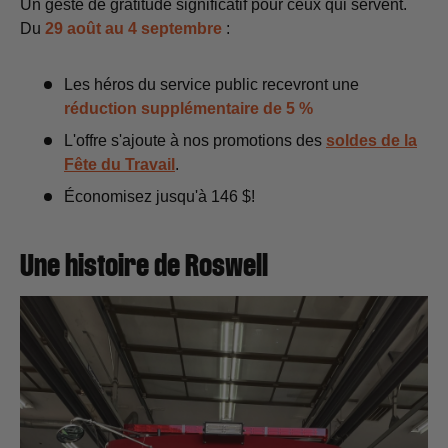
Un geste de gratitude significatif pour ceux qui servent.
Du
29 août au 4 septembre
:
Les héros du service public recevront une
réduction supplémentaire de 5 %
L'offre s'ajoute à nos promotions des
soldes de la
Fête du Travail
.
Économisez jusqu'à 146 $!
Une histoire de Roswell