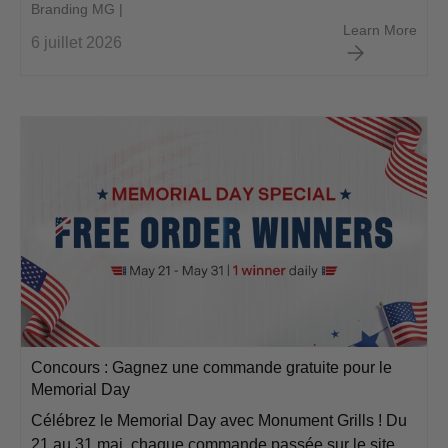
Branding MG |
Red 
Learn More
6 juillet 2026
Concours : Gagnez une commande gratuite pour le
Memorial Day
Célébrez le Memorial Day avec Monument Grills ! Du
21 au 31 mai, chaque commande passée sur le site