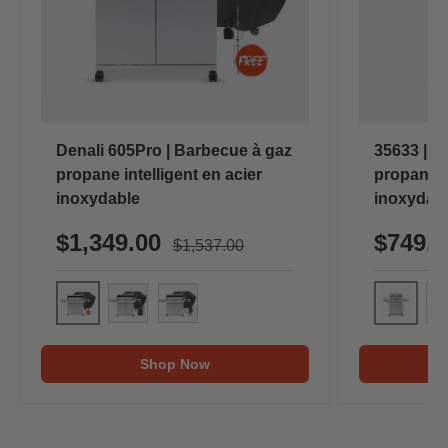
Denali 605Pro | Barbecue à gaz
35633 | B
propane intelligent en acier
propane i
inoxydable
inoxydab
$1,349.00
$749.
$1,537.00
Denali 605Pro (Housse et kit rôtissoire inclus)
35633 Ba
Denali 605Pro (Housse et kit tournebroche o
Denali 605Pro (Housse et kit rôtissoi
35
Shop Now