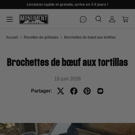
Livraison rapide et gratuite, arrive en 3-5 jours !
Menu
Recherche
Se connec
Pani
Recherche
Rechercher
Accueil
Recettes de grillades
Brochettes de bœuf aux tortillas
Brochettes de bœuf aux tortillas
16 juin 2026
Partager: