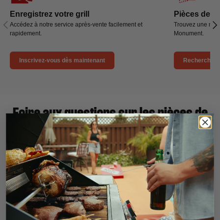
Enregistrez votre grill
Pièces de r
Précédent
Sui
Accédez à notre service après-vente facilement et
Trouvez une nouv
rapidement.
Monument.
Inscrivez-vous dès maintenant
Rechercher 
Foire aux questions sur les pièces de
rechange
Où puis-je acheter des pièces de rechange ?
Les grils Monument sont-ils livrés avec une
housse ?