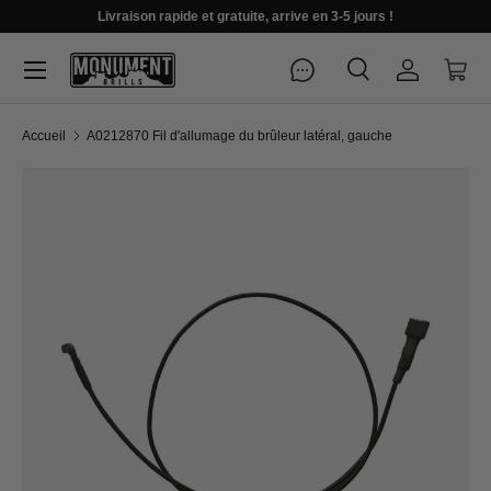
Livraison rapide et gratuite, arrive en 3-5 jours !
Menu
Recherche
Se connec
Pani
Recherche
Rechercher
Accueil
A0212870 Fil d'allumage du brûleur latéral, gauche