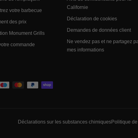
- Within ENTREPRISE 
Californie
Link
- Within SOUTIEN Footer Link
trez votre barbecue
- Within
Déclaration de cookies
- Within SOUTIEN Footer Link
ent des prix
- 
Demandes de données client
- Within SOUTIEN Footer Link
tion Monument Grills
er Link
Ne vendez pas et ne partagez p
- Within SOUTIEN Footer Link
 votre commande
- Within ENTR
mes informations
Within SOUTIEN Footer Link
Déclarations sur les substances chimiques
Politique de