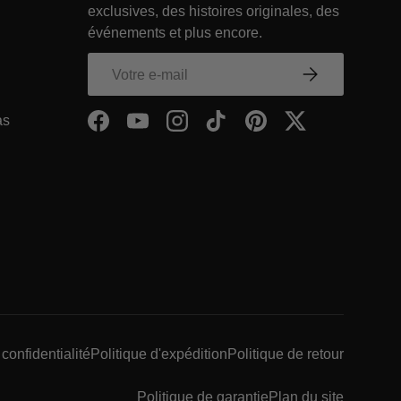
exclusives, des histoires originales, des
Footer Link
événements et plus encore.
 ENTREPRISE Footer Link
E-mail
S’inscrire
Within ENTREPRISE Footer Link
as
Facebook
YouTube
Instagram
TikTok
Pinterest
Twitter
EPRISE Footer Link
 confidentialité
Politique d'expédition
Politique de retour
Politique de garantie
Plan du site