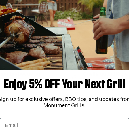
ux questions sur les pièces de 
ge ?
Les grils Monument
 mon barbecue au
Quelle quantité de
Enjoy 5% OFF Your Next Grill
barbecue ?
Sign up for exclusive offers, BBQ tips, and updates fro
isson ?
Quel est le matéri
Monument Grills.