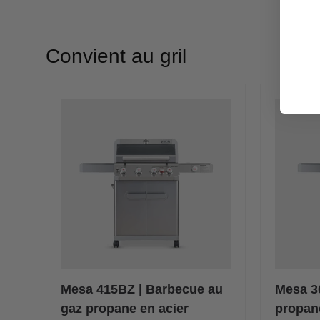
Convient au gril
Mesa 415BZ | Barbecue au
Mesa 3
gaz propane en acier
propane