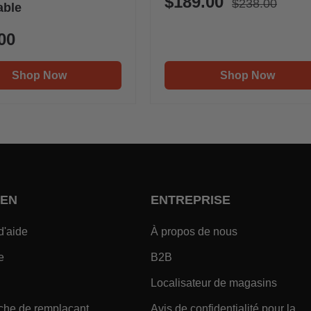
$189.00
$238.00
able
00
Shop Now
Shop Now
IEN
ENTREPRISE
- Within SOUTIEN Footer Link
- Within ENTR
d'aide
À propos de nous
- Within SOUTIEN Footer Link
- Within ENTREPRISE Foote
e
B2B
 Link
- Within SOUTIEN Footer Link
- With
Localisateur de magasins
- Within SOUTIEN Footer Link
che de remplaçant
Avis de confidentialité pour la