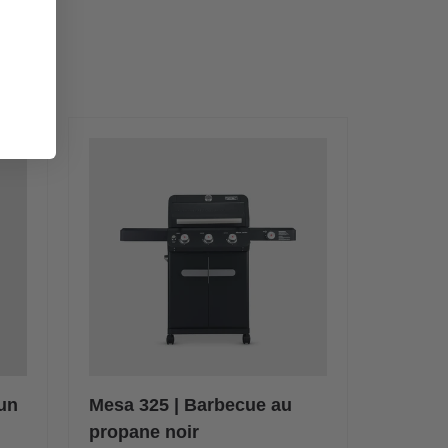
-un
Mesa 325 | Barbecue au
propane noir