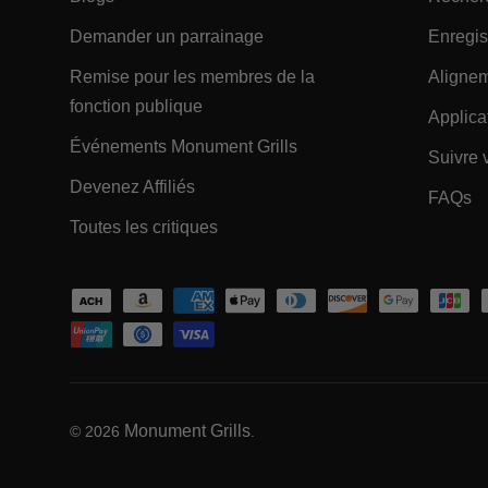
- Within EXPLORER Footer 
Demander un parrainage
Enregis
Remise pour les membres de la
Alignem
- Within EXPLORER Footer Link
fonction publique
Applica
- Within EXPLORER Foot
Événements Monument Grills
Suivre
- Within EXPLORER Footer Link
Devenez Affiliés
- 
FAQs
- Within EXPLORER Footer Link
Toutes les critiques
Moyens de paiement acceptés
Monument Grills
© 2026
.