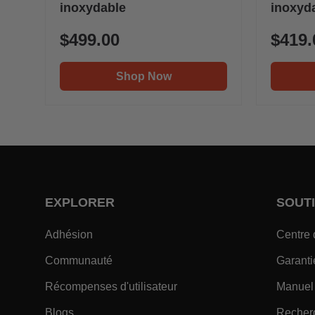
inoxydable
inoxyd
$499.00
$419.
Shop Now
EXPLORER
SOUT
- Within EXPLORER Footer Link
Adhésion
Centre 
- Within EXPLORER Footer Link
Communauté
Garanti
- Within EXPLORER Footer
Récompenses d'utilisateur
Manuel
- Within EXPLORER Footer Link
Blogs
Recher