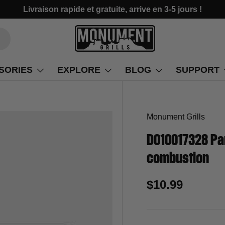
Livraison rapide et gratuite, arrive en 3-5 jours !
SORIES
EXPLORE
BLOG
SUPPORT
Monument Grills
D010017328 Pa
combustion
$10.99