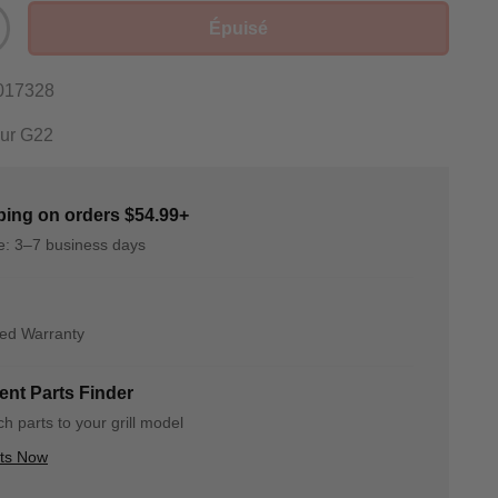
Épuisé
017328
our G22
ping on orders $54.99+
me: 3–7 business days
ted Warranty
nt Parts Finder
h parts to your grill model
rts Now