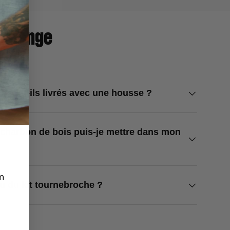
rechange
 sont-ils livrés avec une housse ?
 charbon de bois puis-je mettre dans mon
m
au du kit tournebroche ?