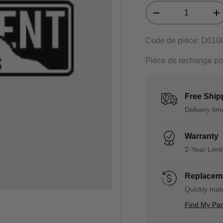
Qté
-
+
Code de pièce: D010
Pièce de rechange p
Free Ship
Delivery ti
Warranty
2-Year Limi
Replaceme
Quickly matc
Find My Pa