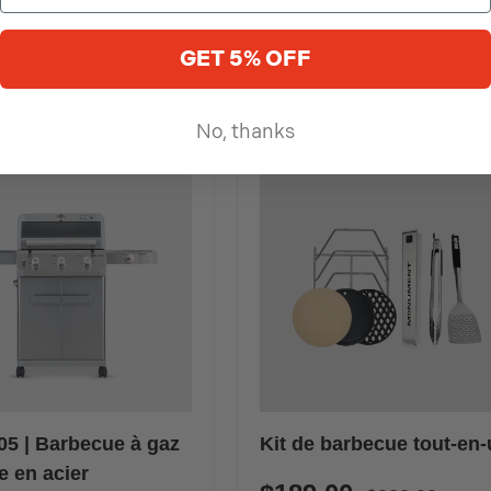
GET 5% OFF
No, thanks
05 | Barbecue à gaz
Kit de barbecue tout-en
 en acier