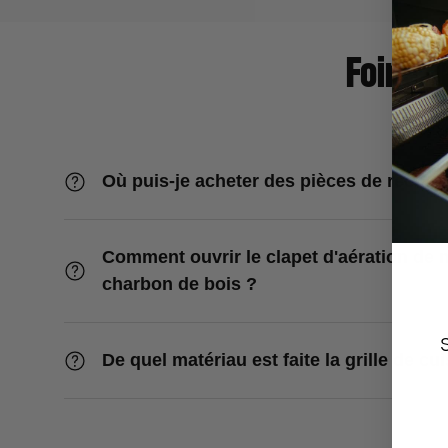
Foire a
Où puis-je acheter des pièces de rechan
Comment ouvrir le clapet d'aération de
charbon de bois ?
De quel matériau est faite la grille de cu