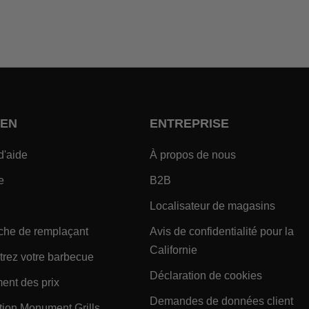
IEN
ENTREPRISE
- Within SOUTIEN Footer Link
- Within ENTR
d'aide
À propos de nous
- Within SOUTIEN Footer Link
- Within ENTREPRISE Foote
e
B2B
 Link
- Within SOUTIEN Footer Link
- With
Localisateur de magasins
- Within SOUTIEN Footer Link
che de remplaçant
Avis de confidentialité pour la
- Within ENTREPRISE 
Californie
Link
- Within SOUTIEN Footer Link
trez votre barbecue
- Within
Déclaration de cookies
- Within SOUTIEN Footer Link
ent des prix
- 
Demandes de données client
- Within SOUTIEN Footer Link
tion Monument Grills