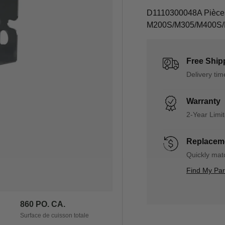
D1110300048A Pièces d
M200S/M305/M400S
Free Ship
Delivery ti
Warranty
2-Year Limi
Replaceme
Quickly matc
Find My Pa
860 PO. CA.
Surface de cuisson totale