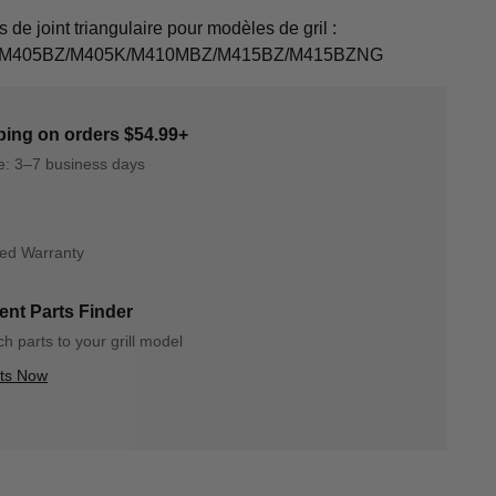
e joint triangulaire pour modèles de gril :
/M405BZ/M405K/M410MBZ/M415BZ/M415BZNG
ping on orders $54.99+
me: 3–7 business days
ted Warranty
nt Parts Finder
h parts to your grill model
rts Now