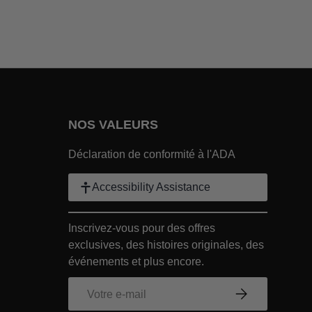
NOS VALEURS
EPRISE Footer Link
Déclaration de conformité à l'ADA
r Link
Accessibility Assistance
in ENTREPRISE Footer Link
Inscrivez-vous pour des offres
exclusives, des histoires originales, des
Footer Link
événements et plus encore.
 ENTREPRISE Footer Link
E-mail
S’inscrire
Within ENTREPRISE Footer Link