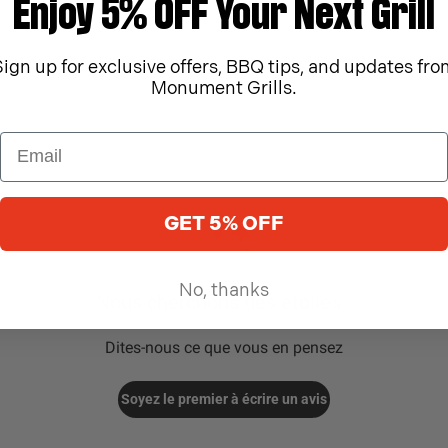
Enjoy 5% OFF Your Next Grill
Sign up for exclusive offers, BBQ tips, and updates fro
Monument Grills.
GET 5% OFF
No, thanks
Nous cherchons des étoiles !
Dites-nous ce que vous en pensez
Soyez le premier à écrire un avis