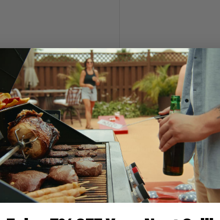
de rechange
Manuels et vidéos
une nouvelle pièce pour
Imprimez, prévisualisez o
rbecue Monument.
téléchargez la documenta
relative à votre barbecue.
cher des pièces
Télécharger