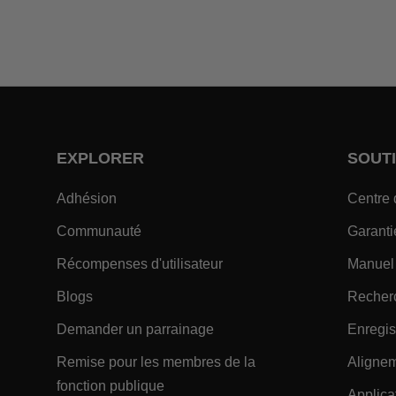
EXPLORER
SOUT
- Within EXPLORER Footer Link
Adhésion
Centre 
- Within EXPLORER Footer Link
Communauté
Garanti
- Within EXPLORER Footer
Récompenses d'utilisateur
Manuel
- Within EXPLORER Footer Link
Blogs
Recher
- Within EXPLORER Footer 
Demander un parrainage
Enregis
Remise pour les membres de la
Alignem
- Within EXPLORER Footer Link
fonction publique
Applica