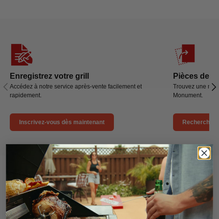
Enregistrez votre grill
Pièces de r
Précédent
Sui
Accédez à notre service après-vente facilement et
Trouvez une nouv
rapidement.
Monument.
Inscrivez-vous dès maintenant
Rechercher 
Foire aux questions sur les pièces de
rechange