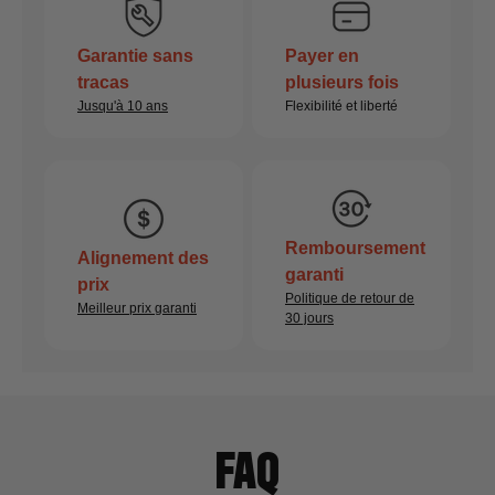
faire confiance à Monument Grills pour sublimer
poitrines de bœuf et d'accompagnements, le tout en
votre expérience culinaire en extérieur.
même temps.
Garantie sans
Payer en
tracas
plusieurs fois
Jusqu'à 10 ans
Flexibilité et liberté
EXPLORE RECIPES
Remboursement
Alignement des
garanti
prix
Politique de retour de
Meilleur prix garanti
30 jours
FAQ